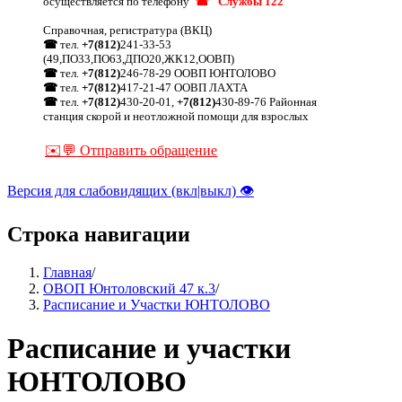
осуществляется по телефону
☎ "Службы 122"
Справочная, регистратура (ВКЦ)
☎
тел.
+7(812)
241-33-53
(49,ПО33,ПО63,ДПО20,ЖК12,ООВП)
☎
тел.
+7(812)
246-78-29 ООВП ЮНТОЛОВО
☎
тел.
+7(812)
417-21-47 ООВП ЛАХТА
☎
тел.
+7(812)
430-20-01,
+7(812)
430-89-76 Районная
станция скорой и неотложной помощи для взрослых
✉️💬 Отправить обращение
Версия для слабовидящих (вкл|выкл) 👁
Строка навигации
Главная
/
ОВОП Юнтоловский 47 к.3
/
Расписание и Участки ЮНТОЛОВО
Расписание и участки
ЮНТОЛОВО