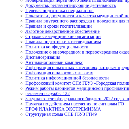
Модернизация первичного звена (Национальный пр
Документы, регламентирующие деятельность
Целевая подготовка специалистов
Показатели доступности и качества медицинской 
Правила внутреннего распорядка и поведения для 
Правила и сроки госпитализации
Льготное лекарственное обеспечение
Страховые медицинские организации
Правила подготовки к исследованиям
Политика конфиденциальности
Положение о внеочередном и первоочередном ока
Диспансеризация
Антимонопольный комплекс
Информация о льготных категориях, которым пред
Информация о налоговых льготах
Политика информационной безопасности
Профсоюзный комитет СПб ГБУЗ «Городская поли
Режим работы кабинетов медицинской профилакти
регламент службы 122
Закупки за счет федерального бюджета 2022 год за п
Памятка по действиям населения по сигналам ГО
ПРОФИЛАКТИКА ЭКСТРЕМИЗМА
Структурная схема СПБ ГБУЗ ГП49