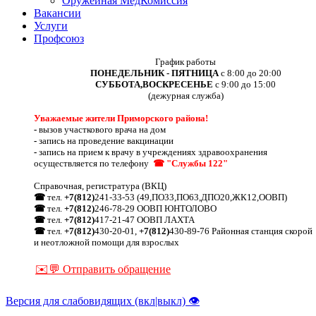
Оружейная МедКомиссия
Вакансии
Услуги
Профсоюз
График работы
ПОНЕДЕЛЬНИК - ПЯТНИЦА
с 8:00 до 20:00
СУББОТА,ВОСКРЕСЕНЬЕ
с 9:00 до 15:00
(дежурная служба)
Уважаемые жители Приморского района!
-
вызов участкового врача на дом
-
запись на проведение вакцинации
-
запись на прием к врачу в учреждениях здравоохранения
осуществляется по телефону
☎ "Службы 122"
Справочная, регистратура (ВКЦ)
☎
тел.
+7(812)
241-33-53 (49,ПО33,ПО63,ДПО20,ЖК12,ООВП)
☎
тел.
+7(812)
246-78-29 ООВП ЮНТОЛОВО
☎
тел.
+7(812)
417-21-47 ООВП ЛАХТА
☎
тел.
+7(812)
430-20-01,
+7(812)
430-89-76 Районная станция скорой
и неотложной помощи для взрослых
✉️💬 Отправить обращение
Версия для слабовидящих (вкл|выкл) 👁