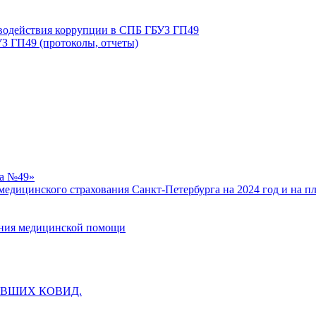
иводействия коррупции в СПБ ГБУЗ ГП49
З ГП49 (протоколы, отчеты)
ка №49»
едицинского страхования Санкт-Петербурга на 2024 год и на п
зания медицинской помощи
ВШИХ КОВИД.