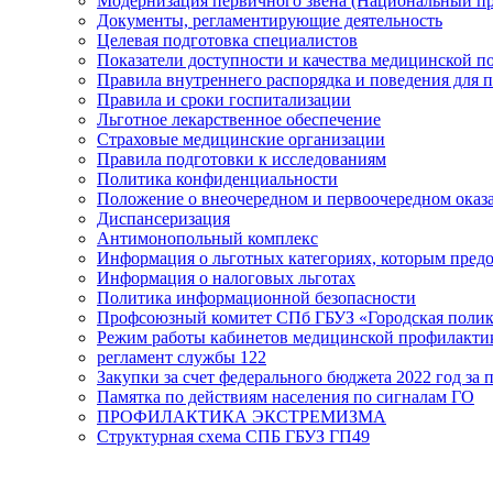
Модернизация первичного звена (Национальный пр
Документы, регламентирующие деятельность
Целевая подготовка специалистов
Показатели доступности и качества медицинской 
Правила внутреннего распорядка и поведения для 
Правила и сроки госпитализации
Льготное лекарственное обеспечение
Страховые медицинские организации
Правила подготовки к исследованиям
Политика конфиденциальности
Положение о внеочередном и первоочередном ока
Диспансеризация
Антимонопольный комплекс
Информация о льготных категориях, которым пред
Информация о налоговых льготах
Политика информационной безопасности
Профсоюзный комитет СПб ГБУЗ «Городская поли
Режим работы кабинетов медицинской профилакти
регламент службы 122
Закупки за счет федерального бюджета 2022 год за п
Памятка по действиям населения по сигналам ГО
ПРОФИЛАКТИКА ЭКСТРЕМИЗМА
Структурная схема СПБ ГБУЗ ГП49