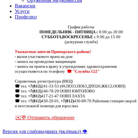
Оружейная МедКомиссия
Вакансии
Услуги
Профсоюз
График работы
ПОНЕДЕЛЬНИК - ПЯТНИЦА
с 8:00 до 20:00
СУББОТА,ВОСКРЕСЕНЬЕ
с 9:00 до 15:00
(дежурная служба)
Уважаемые жители Приморского района!
-
вызов участкового врача на дом
-
запись на проведение вакцинации
-
запись на прием к врачу в учреждениях здравоохранения
осуществляется по телефону
☎ "Службы 122"
Справочная, регистратура (ВКЦ)
☎
тел.
+7(812)
241-33-53 (49,ПО33,ПО63,ДПО20,ЖК12,ООВП)
☎
тел.
+7(812)
246-78-29 ООВП ЮНТОЛОВО
☎
тел.
+7(812)
417-21-47 ООВП ЛАХТА
☎
тел.
+7(812)
430-20-01,
+7(812)
430-89-76 Районная станция скорой
и неотложной помощи для взрослых
✉️💬 Отправить обращение
Версия для слабовидящих (вкл|выкл) 👁