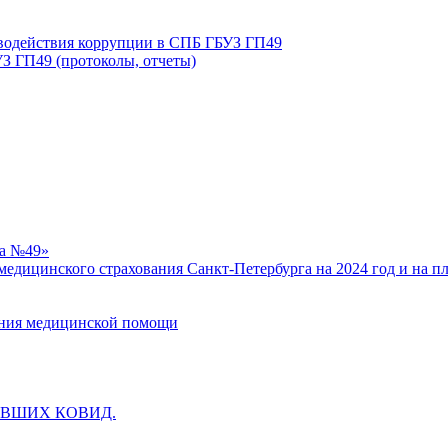
иводействия коррупции в СПБ ГБУЗ ГП49
З ГП49 (протоколы, отчеты)
ка №49»
едицинского страхования Санкт-Петербурга на 2024 год и на п
зания медицинской помощи
ВШИХ КОВИД.