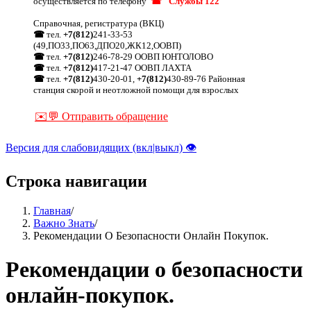
осуществляется по телефону
☎ "Службы 122"
Справочная, регистратура (ВКЦ)
☎
тел.
+7(812)
241-33-53
(49,ПО33,ПО63,ДПО20,ЖК12,ООВП)
☎
тел.
+7(812)
246-78-29 ООВП ЮНТОЛОВО
☎
тел.
+7(812)
417-21-47 ООВП ЛАХТА
☎
тел.
+7(812)
430-20-01,
+7(812)
430-89-76 Районная
станция скорой и неотложной помощи для взрослых
✉️💬 Отправить обращение
Версия для слабовидящих (вкл|выкл) 👁
Строка навигации
Главная
/
Важно Знать
/
Рекомендации О Безопасности Онлайн Покупок.
Рекомендации о безопасности
онлайн-покупок.