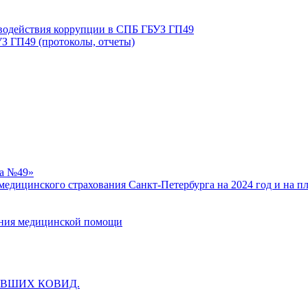
иводействия коррупции в СПБ ГБУЗ ГП49
З ГП49 (протоколы, отчеты)
ка №49»
едицинского страхования Санкт-Петербурга на 2024 год и на п
зания медицинской помощи
ВШИХ КОВИД.