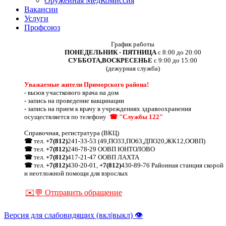
Оружейная МедКомиссия
Вакансии
Услуги
Профсоюз
График работы
ПОНЕДЕЛЬНИК - ПЯТНИЦА
с 8:00 до 20:00
СУББОТА,ВОСКРЕСЕНЬЕ
с 9:00 до 15:00
(дежурная служба)
Уважаемые жители Приморского района!
-
вызов участкового врача на дом
-
запись на проведение вакцинации
-
запись на прием к врачу в учреждениях здравоохранения
осуществляется по телефону
☎ "Службы 122"
Справочная, регистратура (ВКЦ)
☎
тел.
+7(812)
241-33-53 (49,ПО33,ПО63,ДПО20,ЖК12,ООВП)
☎
тел.
+7(812)
246-78-29 ООВП ЮНТОЛОВО
☎
тел.
+7(812)
417-21-47 ООВП ЛАХТА
☎
тел.
+7(812)
430-20-01,
+7(812)
430-89-76 Районная станция скорой
и неотложной помощи для взрослых
✉️💬 Отправить обращение
Версия для слабовидящих (вкл|выкл) 👁