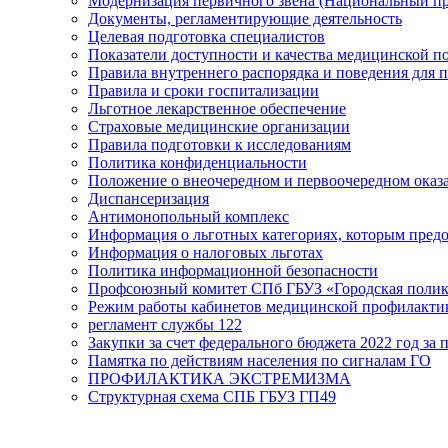
Модернизация первичного звена (Национальный пр
Документы, регламентирующие деятельность
Целевая подготовка специалистов
Показатели доступности и качества медицинской 
Правила внутреннего распорядка и поведения для 
Правила и сроки госпитализации
Льготное лекарственное обеспечение
Страховые медицинские организации
Правила подготовки к исследованиям
Политика конфиденциальности
Положение о внеочередном и первоочередном ока
Диспансеризация
Антимонопольный комплекс
Информация о льготных категориях, которым пред
Информация о налоговых льготах
Политика информационной безопасности
Профсоюзный комитет СПб ГБУЗ «Городская поли
Режим работы кабинетов медицинской профилакти
регламент службы 122
Закупки за счет федерального бюджета 2022 год за п
Памятка по действиям населения по сигналам ГО
ПРОФИЛАКТИКА ЭКСТРЕМИЗМА
Структурная схема СПБ ГБУЗ ГП49