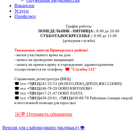
Оружейная МедКомиссия
Вакансии
Услуги
Профсоюз
График работы
ПОНЕДЕЛЬНИК - ПЯТНИЦА
с 8:00 до 20:00
СУББОТА,ВОСКРЕСЕНЬЕ
с 9:00 до 15:00
(дежурная служба)
Уважаемые жители Приморского района!
-
вызов участкового врача на дом
-
запись на проведение вакцинации
-
запись на прием к врачу в учреждениях здравоохранения
осуществляется по телефону
☎ "Службы 122"
Справочная, регистратура (ВКЦ)
☎
тел.
+7(812)
241-33-53 (49,ПО33,ПО63,ДПО20,ЖК12,ООВП)
☎
тел.
+7(812)
246-78-29 ООВП ЮНТОЛОВО
☎
тел.
+7(812)
417-21-47 ООВП ЛАХТА
☎
тел.
+7(812)
430-20-01,
+7(812)
430-89-76 Районная станция скорой
и неотложной помощи для взрослых
✉️💬 Отправить обращение
Версия для слабовидящих (вкл|выкл) 👁