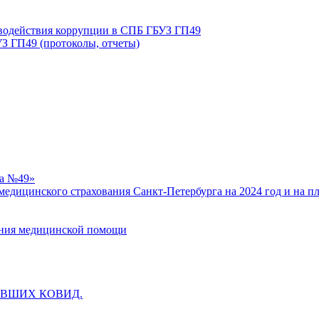
иводействия коррупции в СПБ ГБУЗ ГП49
З ГП49 (протоколы, отчеты)
ка №49»
едицинского страхования Санкт-Петербурга на 2024 год и на п
зания медицинской помощи
ВШИХ КОВИД.