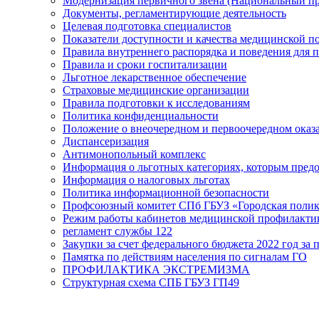
Модернизация первичного звена (Национальный пр
Документы, регламентирующие деятельность
Целевая подготовка специалистов
Показатели доступности и качества медицинской 
Правила внутреннего распорядка и поведения для 
Правила и сроки госпитализации
Льготное лекарственное обеспечение
Страховые медицинские организации
Правила подготовки к исследованиям
Политика конфиденциальности
Положение о внеочередном и первоочередном ока
Диспансеризация
Антимонопольный комплекс
Информация о льготных категориях, которым пред
Информация о налоговых льготах
Политика информационной безопасности
Профсоюзный комитет СПб ГБУЗ «Городская поли
Режим работы кабинетов медицинской профилакти
регламент службы 122
Закупки за счет федерального бюджета 2022 год за п
Памятка по действиям населения по сигналам ГО
ПРОФИЛАКТИКА ЭКСТРЕМИЗМА
Структурная схема СПБ ГБУЗ ГП49