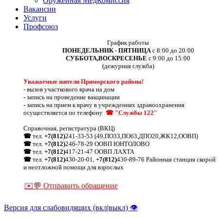
Оружейная МедКомиссия
Вакансии
Услуги
Профсоюз
График работы
ПОНЕДЕЛЬНИК - ПЯТНИЦА
с 8:00 до 20:00
СУББОТА,ВОСКРЕСЕНЬЕ
с 9:00 до 15:00
(дежурная служба)
Уважаемые жители Приморского района!
-
вызов участкового врача на дом
-
запись на проведение вакцинации
-
запись на прием к врачу в учреждениях здравоохранения
осуществляется по телефону
☎ "Службы 122"
Справочная, регистратура (ВКЦ)
☎
тел.
+7(812)
241-33-53 (49,ПО33,ПО63,ДПО20,ЖК12,ООВП)
☎
тел.
+7(812)
246-78-29 ООВП ЮНТОЛОВО
☎
тел.
+7(812)
417-21-47 ООВП ЛАХТА
☎
тел.
+7(812)
430-20-01,
+7(812)
430-89-76 Районная станция скорой
и неотложной помощи для взрослых
✉️💬 Отправить обращение
Версия для слабовидящих (вкл|выкл) 👁