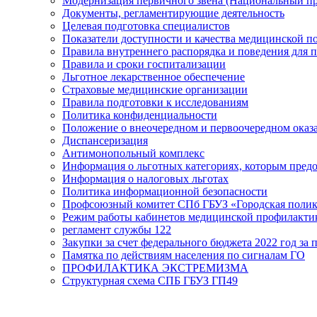
Модернизация первичного звена (Национальный пр
Документы, регламентирующие деятельность
Целевая подготовка специалистов
Показатели доступности и качества медицинской 
Правила внутреннего распорядка и поведения для 
Правила и сроки госпитализации
Льготное лекарственное обеспечение
Страховые медицинские организации
Правила подготовки к исследованиям
Политика конфиденциальности
Положение о внеочередном и первоочередном ока
Диспансеризация
Антимонопольный комплекс
Информация о льготных категориях, которым пред
Информация о налоговых льготах
Политика информационной безопасности
Профсоюзный комитет СПб ГБУЗ «Городская поли
Режим работы кабинетов медицинской профилакти
регламент службы 122
Закупки за счет федерального бюджета 2022 год за п
Памятка по действиям населения по сигналам ГО
ПРОФИЛАКТИКА ЭКСТРЕМИЗМА
Структурная схема СПБ ГБУЗ ГП49