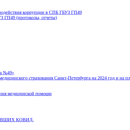
иводействия коррупции в СПБ ГБУЗ ГП49
З ГП49 (протоколы, отчеты)
ка №49»
едицинского страхования Санкт-Петербурга на 2024 год и на п
зания медицинской помощи
ВШИХ КОВИД.