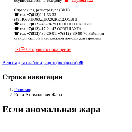
осуществляется по телефону
☎ "Службы 122"
Справочная, регистратура (ВКЦ)
☎
тел.
+7(812)
241-33-53
(49,ПО33,ПО63,ДПО20,ЖК12,ООВП)
☎
тел.
+7(812)
246-78-29 ООВП ЮНТОЛОВО
☎
тел.
+7(812)
417-21-47 ООВП ЛАХТА
☎
тел.
+7(812)
430-20-01,
+7(812)
430-89-76 Районная
станция скорой и неотложной помощи для взрослых
✉️💬 Отправить обращение
Версия для слабовидящих (вкл|выкл) 👁
Строка навигации
Главная
/
Если Аномальная Жара
Если аномальная жара