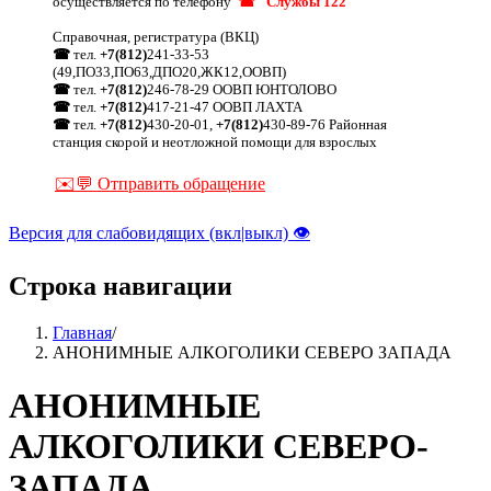
осуществляется по телефону
☎ "Службы 122"
Справочная, регистратура (ВКЦ)
☎
тел.
+7(812)
241-33-53
(49,ПО33,ПО63,ДПО20,ЖК12,ООВП)
☎
тел.
+7(812)
246-78-29 ООВП ЮНТОЛОВО
☎
тел.
+7(812)
417-21-47 ООВП ЛАХТА
☎
тел.
+7(812)
430-20-01,
+7(812)
430-89-76 Районная
станция скорой и неотложной помощи для взрослых
✉️💬 Отправить обращение
Версия для слабовидящих (вкл|выкл) 👁
Строка навигации
Главная
/
АНОНИМНЫЕ АЛКОГОЛИКИ СЕВЕРО ЗАПАДА
АНОНИМНЫЕ
АЛКОГОЛИКИ СЕВЕРО-
ЗАПАДА