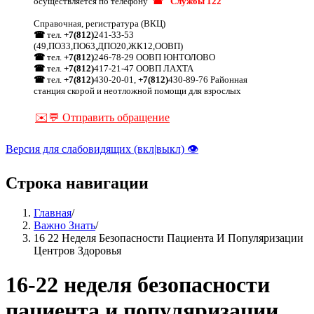
осуществляется по телефону
☎ "Службы 122"
Справочная, регистратура (ВКЦ)
☎
тел.
+7(812)
241-33-53
(49,ПО33,ПО63,ДПО20,ЖК12,ООВП)
☎
тел.
+7(812)
246-78-29 ООВП ЮНТОЛОВО
☎
тел.
+7(812)
417-21-47 ООВП ЛАХТА
☎
тел.
+7(812)
430-20-01,
+7(812)
430-89-76 Районная
станция скорой и неотложной помощи для взрослых
✉️💬 Отправить обращение
Версия для слабовидящих (вкл|выкл) 👁
Строка навигации
Главная
/
Важно Знать
/
16 22 Неделя Безопасности Пациента И Популяризации
Центров Здоровья
16-22 неделя безопасности
пациента и популяризации